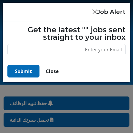
Job Alert
×
Get the latest
""
jobs sent
straight to your inbox
مليون قصة نجاح، ابدأ قصتك اليوم!.
Submit
Close
حفظ تنبيه الوظائف
تحميل سيرتك الذاتية